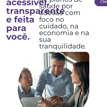
acessível,
Cli
saúde por
transparente
adesão com
e feita
foco no
cuidado, na
para
economia e na
você.
sua
tranquilidade.