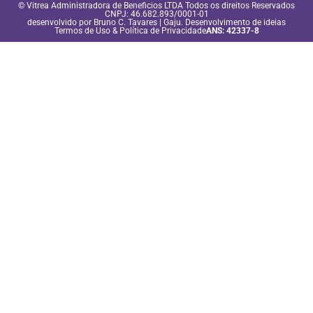
© Vitrea Administradora de Beneficios LTDA Todos os direitos Reservados
CNPJ: 46.682.893/0001-01
desenvolvido por
Bruno C. Tavares
|
Gaju. Desenvolvimento de ideias
Termos de Uso & Política de Privacidade
ANS: 42337-8