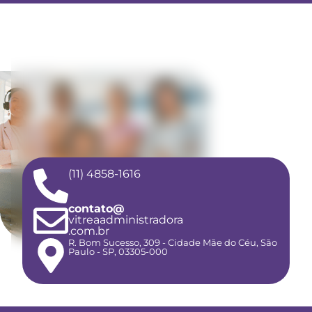
(11) 4858-1616
contato@
vitreaadministradora
.com.br
R. Bom Sucesso, 309 - Cidade Mãe do Céu, São
Paulo - SP, 03305-000