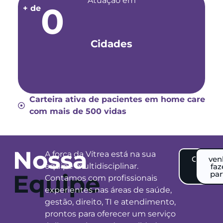
Atuação em
0
+ de
Cidades
Carteira ativa de pacientes em home care
com mais de 500 vidas
Nossa
A força da Vítrea está na sua
Conheç
ven
equipe multidisciplinar.
nosso
faz
time
par
Equipe
Contamos com profissionais
experientes nas áreas de saúde,
gestão, direito, TI e atendimento,
prontos para oferecer um serviço