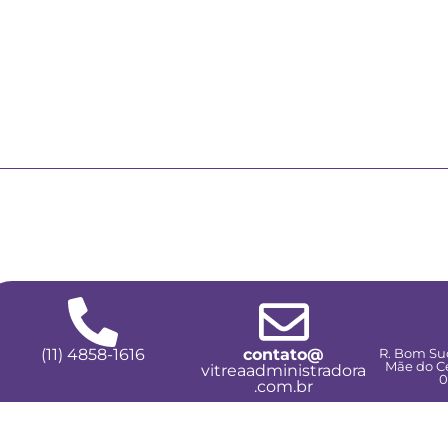
(11) 4858-1616
contato@
R. Bom Suc
Mãe do Cé
vitreaadministradora
0
.com.br