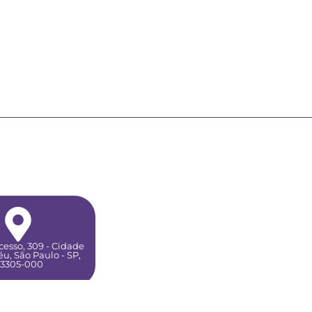
esso, 309 - Cidade
u, São Paulo - SP,
3305-000