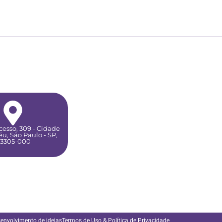
esso, 309 - Cidade
u, São Paulo - SP,
3305-000
senvolvimento de ideias
Termos de Uso & Política de Privacidade