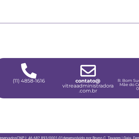
(11) 4858-1616
contato@
R. Bom Suc
Mãe do Cé
vitreaadministradora
0
.com.br
Reservados
CNPJ: 46.682.893/0001-01
desenvolvido por
Bruno C. Tavares
|
Gaju. De